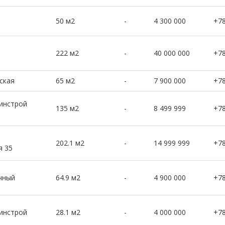
50 м2
-
4 300 000
+7
222 м2
-
40 000 000
+7
ская
65 м2
-
7 900 000
+7
динстрой
135 м2
-
8 499 999
+7
202.1 м2
-
14 999 999
+7
я 35
чный
64.9 м2
-
4 900 000
+7
динстрой
28.1 м2
-
4 000 000
+7