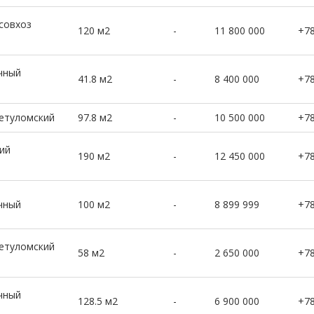
совхоз
120 м2
-
11 800 000
+7
чный
41.8 м2
-
8 400 000
+7
нетуломский
97.8 м2
-
10 500 000
+7
ий
190 м2
-
12 450 000
+7
чный
100 м2
-
8 899 999
+7
нетуломский
58 м2
-
2 650 000
+7
чный
128.5 м2
-
6 900 000
+7