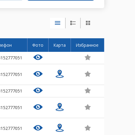
лефон
Фото
Карта
Избранное
8152777051
8152777051
8152777051
8152777051
8152777051