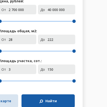
Цена, рублей:
От
До
Площадь общая, м
2
:
От
До
Площадь участка, сот.:
От
До
 карте
Найти