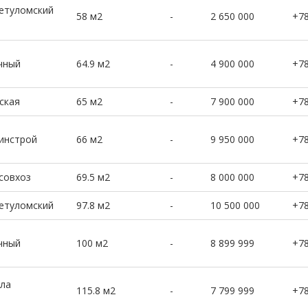
нетуломский
58 м2
-
2 650 000
+7
чный
64.9 м2
-
4 900 000
+7
ская
65 м2
-
7 900 000
+7
динстрой
66 м2
-
9 950 000
+7
совхоз
69.5 м2
-
8 000 000
+7
нетуломский
97.8 м2
-
10 500 000
+7
чный
100 м2
-
8 899 999
+7
ола
115.8 м2
-
7 799 999
+7