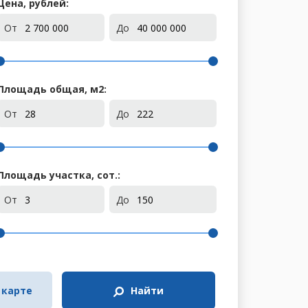
Цена, рублей:
От
До
Площадь общая, м
2
:
От
До
Площадь участка, сот.:
От
До
 карте
Найти