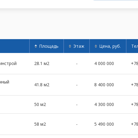
Площадь
Этаж
Цена, руб.
Те
динстрой
28.1 м2
-
4 000 000
+7
чный
41.8 м2
-
8 400 000
+7
50 м2
-
4 300 000
+7
58 м2
-
5 490 000
+7