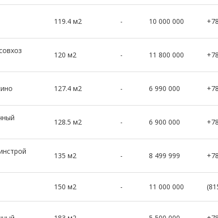
119.4 м2
-
10 000 000
+7
совхоз
120 м2
-
11 800 000
+7
кино
127.4 м2
-
6 990 000
+7
чный
128.5 м2
-
6 900 000
+7
динстрой
135 м2
-
8 499 999
+7
150 м2
-
11 000 000
(81
чный
183 м2
-
5 500 000
+7