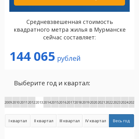
Средневзвешенная стоимость
квадратного метра жилья в Мурманске
сейчас составляет:
144 065
рублей
Выберите год и квартал:
2009
2010
2011
2012
2013
2014
2015
2016
2017
2018
2019
2020
2021
2022
2023
2024
2025
2
I квартал
II квартал
III квартал
IV квартал
Весь год