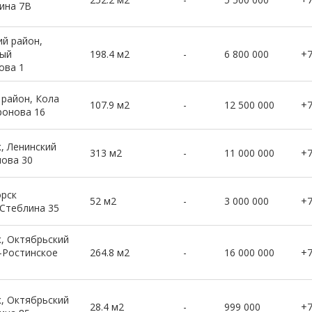
нина 7В
ий район,
ный
198.4 м2
-
6 800 000
+
ова 1
 район, Кола
107.9 м2
-
12 500 000
+
ронова 16
, Ленинский
313 м2
-
11 000 000
+
лова 30
рск
52 м2
-
3 000 000
+
 Стеблина 35
, Октябрьский
-Ростинское
264.8 м2
-
16 000 000
+
, Октябрьский
28.4 м2
-
999 000
+