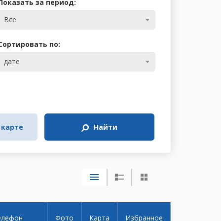
Показать за период:
Все
Сортировать по:
дате
 карте
Найти
елефон
Фото
Карта
Избранное