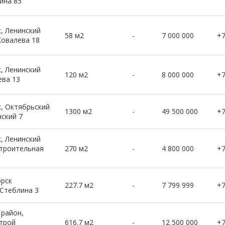
ина 85
, Ленинский
58 м2
-
7 000 000
+
Ковалева 18
, Ленинский
120 м2
-
8 000 000
+
ева 13
, Октябрьский
1300 м2
-
49 500 000
+
нский 7
, Ленинский
троительная
270 м2
-
4 800 000
+
рск
227.7 м2
-
7 799 999
+
 Стеблина 3
 район,
трой
616.7 м2
-
12 500 000
+