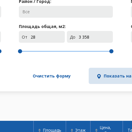
Район / Город:
Площадь общая, м
2
:
От
До
Очистить форму
Показать на
Цена,
Площадь
Этаж
Т