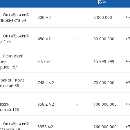
руб.
, Октябрьский
300 м2
-
6 000 000
+
 Либкнехта 54
, Октябрьский
450 м2
-
30 000 000
+
ва 17а
, Ленинский
оев-
67.7 м2
-
15 999 999
+
рцев 15/1
 район, Кола
748.4 м2
-
70 000 000
+
етский 38
,
ский
958.2 м2
-
100 000 000
+
ьский 120
, Октябрьский
3358 м2
-
260 000 000
+
 Маркса 29