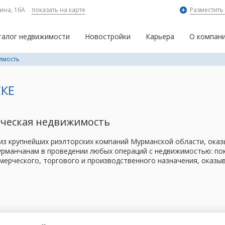
ина, 16А
показать на карте
Разместить
талог недвижимости
Новостройки
Карьера
О компан
имость
КЕ
рческая недвижимость
 из крупнейших риэлторских компаний Мурманской области, ок
рманчанам в проведении любых операций с недвижимостью: поку
мерческого, торгового и производственного назначения, оказы