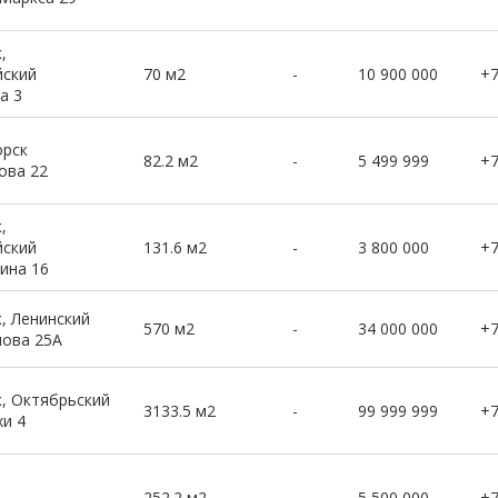
,
ский
70 м2
-
10 900 000
+
а 3
орск
82.2 м2
-
5 499 999
+
ова 22
,
ский
131.6 м2
-
3 800 000
+
ина 16
, Ленинский
570 м2
-
34 000 000
+
лова 25А
, Октябрьский
3133.5 м2
-
99 999 999
+
хи 4
252.2 м2
-
5 500 000
+