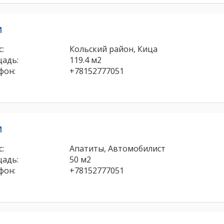
м
:
Кольский район, Кица
адь:
119.4 м2
фон:
+78152777051
м
:
Апатиты, Автомобилист
адь:
50 м2
фон:
+78152777051