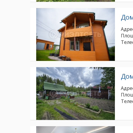
До
Адрес
Площ
Теле
До
Адрес
Площ
Теле