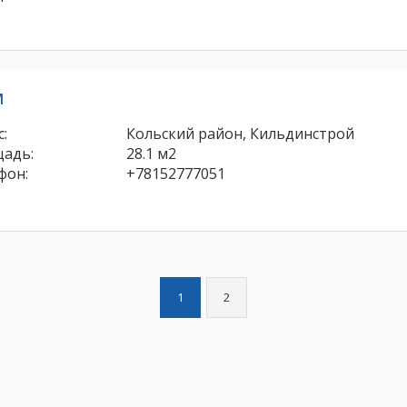
м
:
Кольский район, Кильдинстрой
адь:
28.1 м2
фон:
+78152777051
1
2