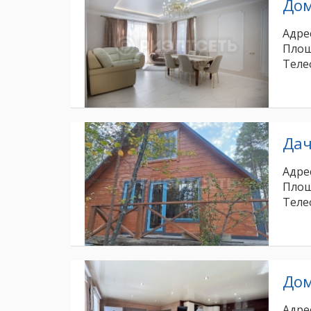
До
Адрес
Площ
Теле
Да
Адрес
Площ
Теле
До
Адрес