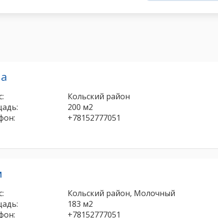
ча
:
Кольский район
адь:
200 м2
фон:
+78152777051
м
:
Кольский район, Молочный
адь:
183 м2
фон:
+78152777051