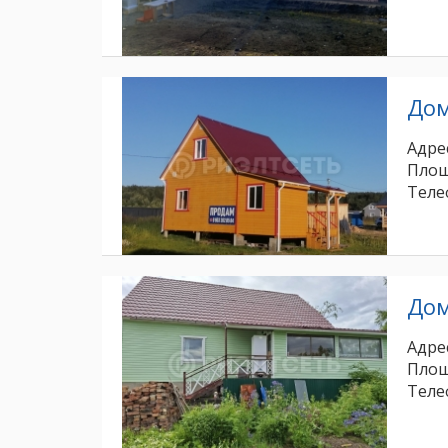
До
Адрес
Площ
Теле
До
Адрес
Площ
Теле