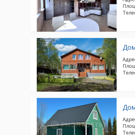
Площ
Теле
До
Адрес
Площ
Теле
До
Адрес
Площ
Теле