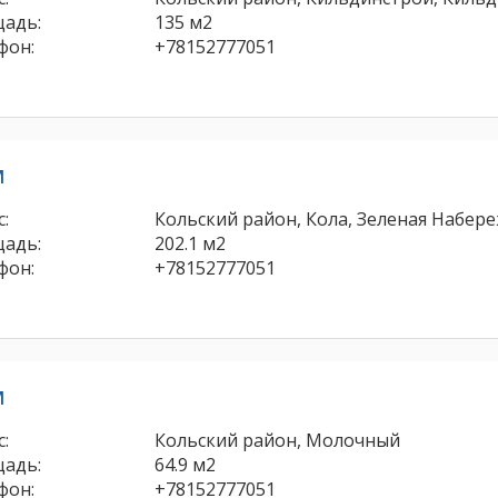
адь:
135 м2
фон:
+78152777051
м
:
Кольский район, Кола, Зеленая Набере
адь:
202.1 м2
фон:
+78152777051
м
:
Кольский район, Молочный
адь:
64.9 м2
фон:
+78152777051