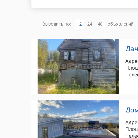
Выводить по:
12
24
48
объявлений
Да
Адрес
Площ
Теле
До
Адрес
Площ
Теле