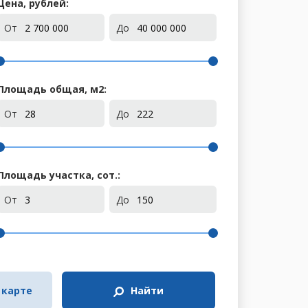
Цена, рублей:
От
До
Площадь общая, м
2
:
От
До
Площадь участка, сот.:
От
До
 карте
Найти