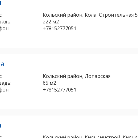
м
:
Кольский район, Кола, Строительная 5
адь:
222 м2
фон:
+78152777051
ча
:
Кольский район, Лопарская
адь:
65 м2
фон:
+78152777051
м
:
Кольский район, Кильдинстрой, Кильд