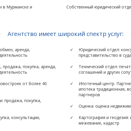
и в Мурманске и
Собственный юридический отд
Агентство имеет широкий спектр услуг:
обмен, аренда,
Юридический отдел: конс
 деятельность
представительство в суд
 продажа, покупка, аренда,
Технический отдел: печа
 деятельность
соглашений и других соп
овостроек от более 40
Ипотечный центр. Партне
ипотека традиционная, во
партнеров
и: продажа, покупка,
Оценка: оценка недвижим
упка, консультации,
Картография и геодезия: 
межевание, кадастр