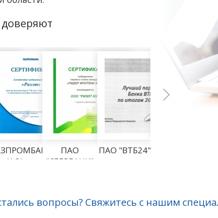
 доверяют
АЗПРОМБАНК"
ПАО
ПАО "ВТБ24"
AZIMUT
(АО)
"СБЕРБАНК"
HOTELS
Ма
остались вопросы? Свяжитесь с нашим специа