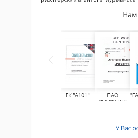
Нам
ГК "А101"
ПАО
"Г
"РОСБАНК"
У Вас 