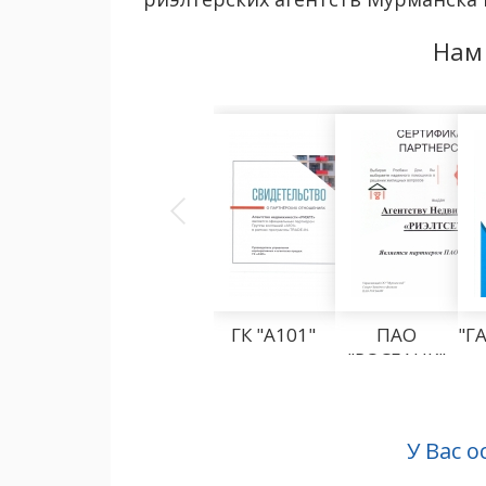
Нам
ГК "А101"
ПАО
"Г
"РОСБАНК"
У Вас 