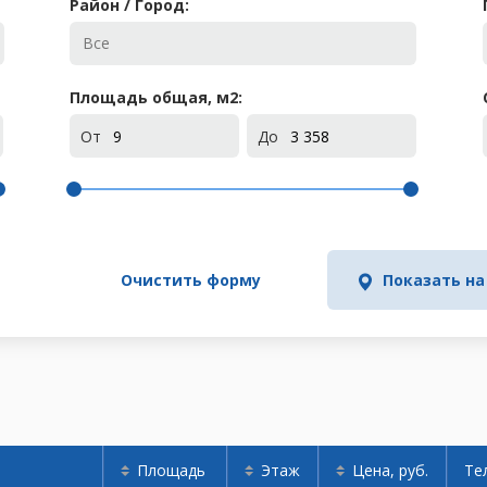
Район / Город:
Площадь общая, м
2
:
От
До
Очистить форму
Показать на
Площадь
Этаж
Цена, руб.
Те