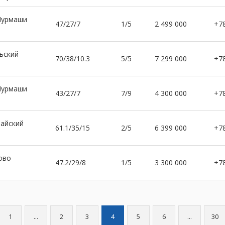
Мурмаши
47/27/7
1/5
2 499 000
+7
ьский
70/38/10.3
5/5
7 299 000
+7
Мурмаши
43/27/7
7/9
4 300 000
+7
айский
61.1/35/15
2/5
6 399 000
+7
ово
47.2/29/8
1/5
3 300 000
+7
1
...
2
3
4
5
6
...
30