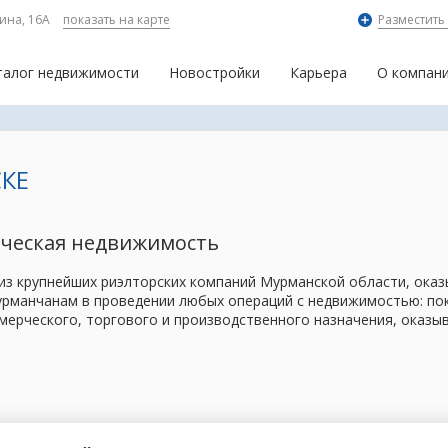
ина, 16А
показать на карте
Разместить
талог недвижимости
Новостройки
Карьера
О компан
КЕ
рческая недвижимость
 из крупнейших риэлторских компаний Мурманской области, ок
рманчанам в проведении любых операций с недвижимостью: поку
мерческого, торгового и производственного назначения, оказы