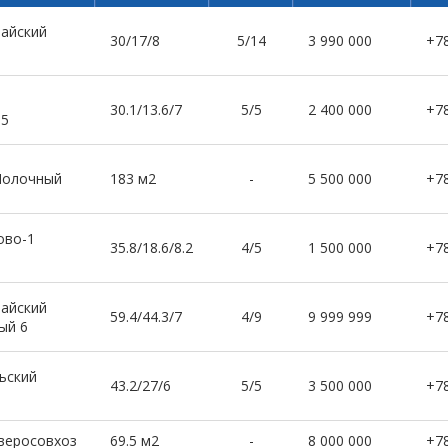
айский
30/17/8
5/14
3 990 000
+7
30.1/13.6/7
5/5
2 400 000
+7
 5
Молочный
183 м2
-
5 500 000
+7
ово-1
35.8/18.6/8.2
4/5
1 500 000
+7
айский
59.4/44.3/7
4/9
9 999 999
+7
ый 6
ьский
43.2/27/6
5/5
3 500 000
+7
Зверосовхоз
69.5 м2
-
8 000 000
+7