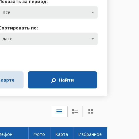
Показать за период:
Все
Сортировать по:
дате
 карте
Найти
лефон
Фото
Карта
Избранное