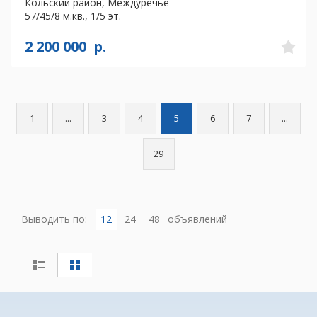
Кольский район, Междуречье
57/45/8 м.кв., 1/5 эт.
2 200 000
р.
1
...
3
4
5
6
7
...
29
Выводить по:
12
24
48
объявлений