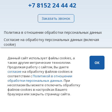
+7 8152 24 44 42
Заказать звонок
Политика в отношении обработки персональных данных
Согласие на обработку персональных данных (включая
cookie)
Данный сайт использует файлы cookies, а
также другие метрические технологии.
ОК
info@rieltnet.ru
Продолжая работу с сайтом, Вы даете
© 2005 - 2026 ООО Агентство недвижимости «Риэлт» Мурманск, ул.
согласие
на обработку файлов-cookies в
Полярные Зори, 20, офис 1, телефон единой линии недвижимости
соответствии с
Политикой в отношении
(8152) 24 44 42,
офисы
.
обработки персональных данных
. При
Использование материалов возможно только при установке прямой
несогласии Вы можете отключить обработку
ссылки на страницу-источник. Использование сайта означает
файлов-cookies в настройках Вашего
согласие с
Политикой конфиденциальности
ООО Агентство
браузера или закрыть страницу сайта.
недвижимости «Риэлт»
Создание сайта – Старт Икс