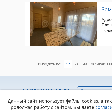
Зем
Адрес
Площ
Теле
Выводить по:
12
24
48
объявлений
+7 8152 24 44 42
Заказать звонок
Данный сайт использует файлы cookies, а та
Политика в отношении обработки персональных да
Продолжая работу с сайтом, Вы даете
соглас
Согласие на обработку персональных данных (включ