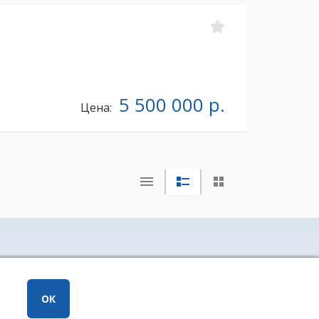
5 500 000 р.
Цена:
ижимости «Риэлт» Мурманск, ул. Полярные Зори, 20, офис 1,
ти (8152) 24 44 42,
ОК
офисы
.
но только при установке прямой ссылки на страницу-