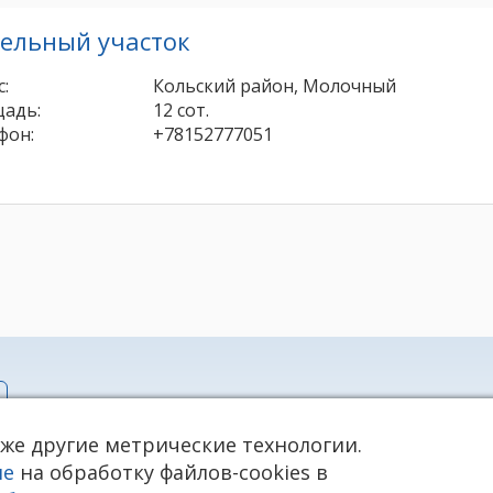
ельный участок
:
Кольский район, Молочный
адь:
12 сот.
фон:
+78152777051
info@rieltnet.ru
кже другие метрические технологии.
© 2005 - 2026 ООО Агентство недв
нных
телефон единой линии недвижимос
ие
на обработку файлов-cookies в
Использование материалов возмож
ая cookie)