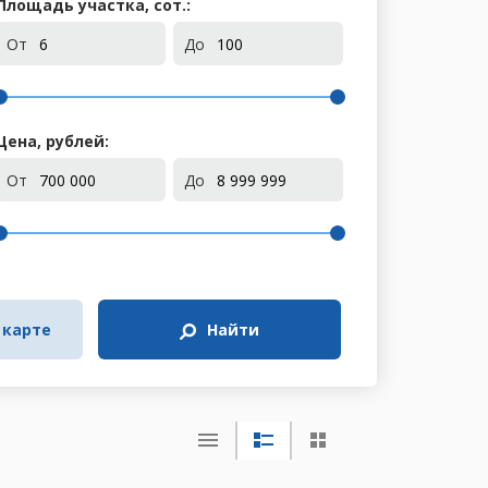
Площадь участка, сот.:
От
До
Цена, рублей:
От
До
 карте
Найти