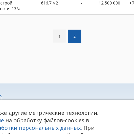
нстрой
616.7 м2
-
12 500 000
+
тская 13/а
1
2
info@rieltnet.ru
кже другие метрические технологии.
© 2005 - 2026 ООО Агентство недв
нных
телефон единой линии недвижимос
ие
на обработку файлов-cookies в
Использование материалов возмож
ая cookie)
аботки персональных данных
источник. Использование сайта оз
. При
Агентство недвижимости «Риэлт»