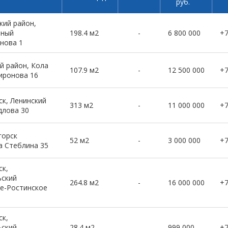
руб.
кий район,
рный
198.4 м2
-
6 800 000
+
нова 1
й район, Кола
107.9 м2
-
12 500 000
+
иронова 16
к, Ленинский
313 м2
-
11 000 000
+
длова 30
горск
52 м2
-
3 000 000
+
а Стеблина 35
к,
ьский
264.8 м2
-
16 000 000
+
е-Ростинское
к,
ьский
28.4 м2
-
999 000
+