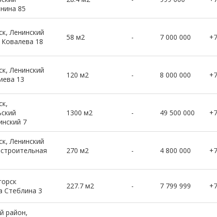
енина 85
к, Ленинский
58 м2
-
7 000 000
+
 Ковалева 18
к, Ленинский
120 м2
-
8 000 000
+
иева 13
к,
ьский
1300 м2
-
49 500 000
+
инский 7
к, Ленинский
остроительная
270 м2
-
4 800 000
+
горск
227.7 м2
-
7 799 999
+
а Стеблина 3
й район,