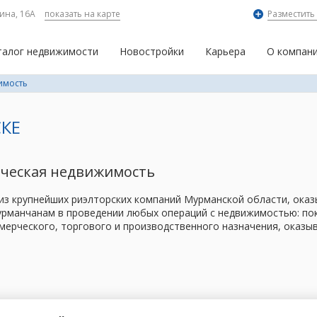
ина, 16А
показать на карте
Разместить
талог недвижимости
Новостройки
Карьера
О компан
имость
КЕ
рческая недвижимость
 из крупнейших риэлторских компаний Мурманской области, ок
рманчанам в проведении любых операций с недвижимостью: поку
мерческого, торгового и производственного назначения, оказы