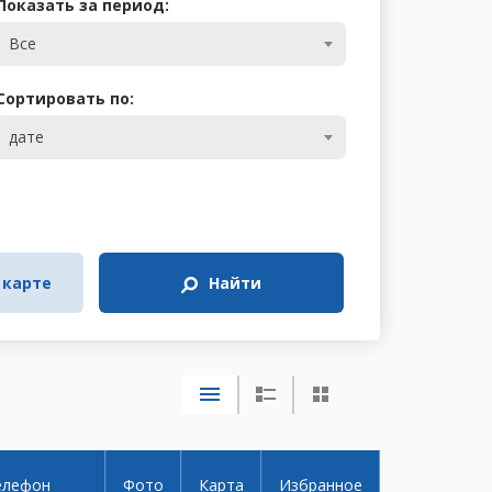
Показать за период:
Все
Сортировать по:
дате
 карте
Найти
елефон
Фото
Карта
Избранное