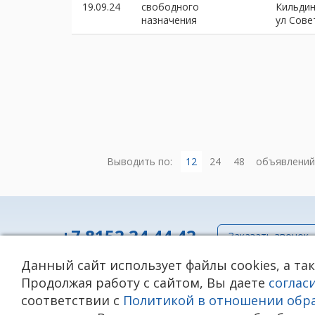
19.09.24
свободного
Кильди
назначения
ул Сове
Выводить по:
12
24
48
объявлений
+7 8152 24 44 42
Заказать звонок
Данный сайт использует файлы cookies, а та
Политика в отношении обработки персональных да
Продолжая работу с сайтом, Вы даете
соглас
Согласие на обработку персональных данных (включ
соответствии с
Политикой в отношении обр