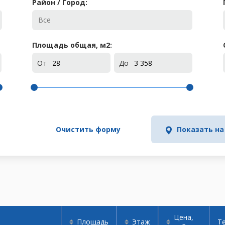
Район / Город:
Площадь общая, м
2
:
От
До
Очистить форму
Показать на
Цена,
Площадь
Этаж
Т