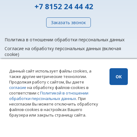
+7 8152 24 44 42
Заказать звонок
Политика в отношении обработки персональных данных
Согласие на обработку персональных данных (включая
cookie)
Данный сайт использует файлы cookies, а
также другие метрические технологии.
ОК
info@rieltnet.ru
Продолжая работу с сайтом, Вы даете
© 2005 - 2026 ООО Агентство недвижимости «Риэлт» Мурманск, ул.
согласие
на обработку файлов-cookies в
Полярные Зори, 20, офис 1, телефон единой линии недвижимости
соответствии с
Политикой в отношении
(8152) 24 44 42,
офисы
.
обработки персональных данных
. При
Использование материалов возможно только при установке прямой
несогласии Вы можете отключить обработку
ссылки на страницу-источник. Использование сайта означает
файлов-cookies в настройках Вашего
согласие с
Политикой конфиденциальности
ООО Агентство
браузера или закрыть страницу сайта.
недвижимости «Риэлт»
Создание сайта – Старт Икс