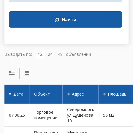
Найти
Выводить по:
12
24
48
объявлений
Дата
Объект
Адрес
Площадь
Североморск
Торговое
07.06.26
ул Душенова
56 м2
помещение
10
Помещение
Мурманск,