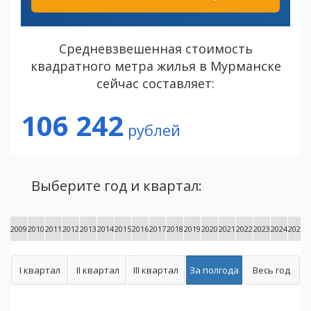
Средневзвешенная стоимость
квадратного метра жилья в Мурманске
сейчас составляет:
106 242
рублей
Выберите год и квартал:
2009
2010
2011
2012
2013
2014
2015
2016
2017
2018
2019
2020
2021
2022
2023
2024
2025
2
I квартал
II квартал
III квартал
За полгода
Весь год