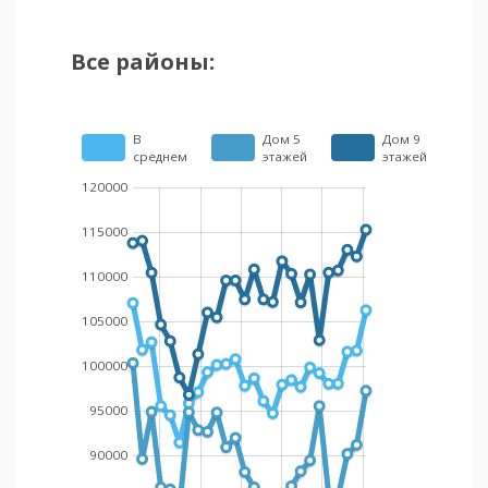
Все районы:
В
Дом 5
Дом 9
среднем
этажей
этажей
120000
115000
110000
105000
100000
95000
90000