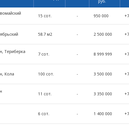
руб.
рвомайский
15 сот.
-
950 000
+
тябрьский
58.7 м2
-
2 500 000
+
н, Териберка
7 сот.
-
8 999 999
+
я
н, Кола
100 сот.
-
3 500 000
+
н
11 сот.
-
3 350 000
+
6 сот.
-
1 400 000
+