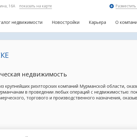
ина, 16А
показать на карте
Разместить
талог недвижимости
Новостройки
Карьера
О компан
КЕ
рческая недвижимость
 из крупнейших риэлторских компаний Мурманской области, ок
рманчанам в проведении любых операций с недвижимостью: поку
мерческого, торгового и производственного назначения, оказы