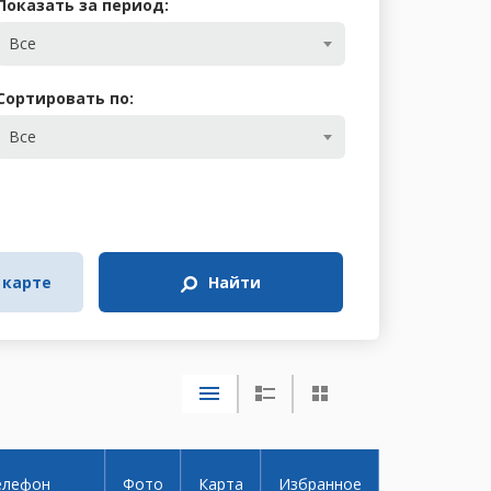
Показать за период:
Все
Сортировать по:
Все
 карте
Найти
елефон
Фото
Карта
Избранное