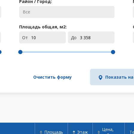
Район / Город:
Площадь общая, м
2
:
От
До
Очистить форму
Показать на
Цена,
Площадь
Этаж
Т