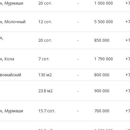
он, Мурмаши
20 сот.
-
1 000 000
+
он, Молочный
12 сот.
-
5 500 000
+
н,
20 сот.
-
850 000
+
н, Кола
7 сот.
-
1 790 000
+
рвомайский
130 м2
-
800 000
+
23.8 м2
-
900 000
+
он, Мурмаши
15.7 сот.
-
700 000
+