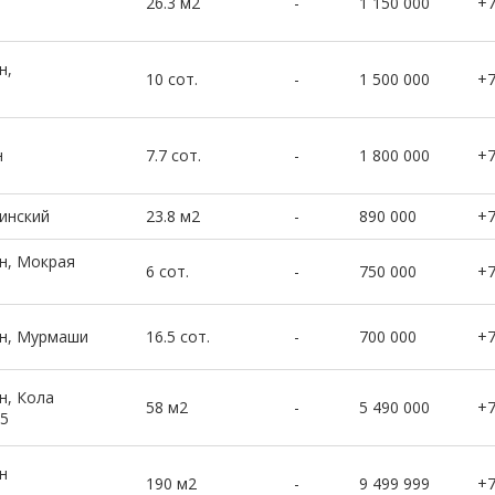
26.3 м2
-
1 150 000
+
н,
10 сот.
-
1 500 000
+
н
7.7 сот.
-
1 800 000
+
инский
23.8 м2
-
890 000
+
н, Мокрая
6 сот.
-
750 000
+
он, Мурмаши
16.5 сот.
-
700 000
+
н, Кола
58 м2
-
5 490 000
+
55
н
190 м2
-
9 499 999
+