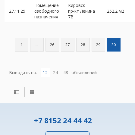
Помещение
Кировск
27.11.25
свободного
пр-кт Ленина
252.2 м2
назначения
7В
1
...
26
27
28
29
30
Выводить по:
12
24
48
объявлений
+7 8152 24 44 42