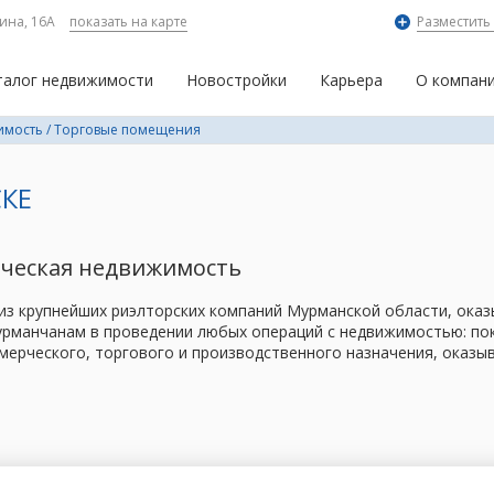
ина, 16А
показать на карте
Разместить
талог недвижимости
Новостройки
Карьера
О компан
имость
/
Торговые помещения
КЕ
рческая недвижимость
 из крупнейших риэлторских компаний Мурманской области, ок
рманчанам в проведении любых операций с недвижимостью: поку
мерческого, торгового и производственного назначения, оказы