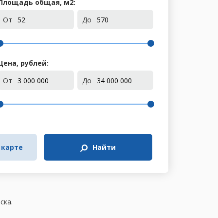
Площадь общая, м
2
:
От
До
Цена, рублей:
От
До
 карте
Найти
ска.