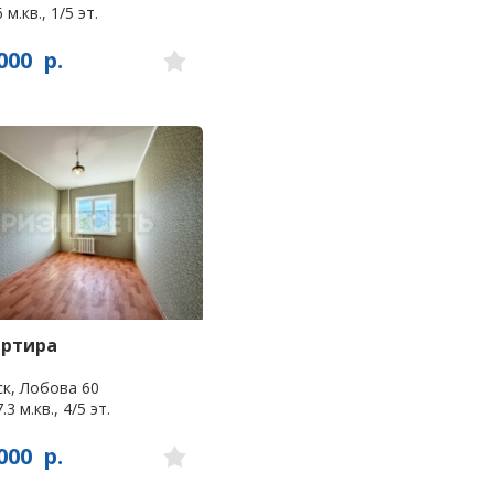
 м.кв., 1/5 эт.
000
р.
артира
к, Лобова 60
.3 м.кв., 4/5 эт.
000
р.