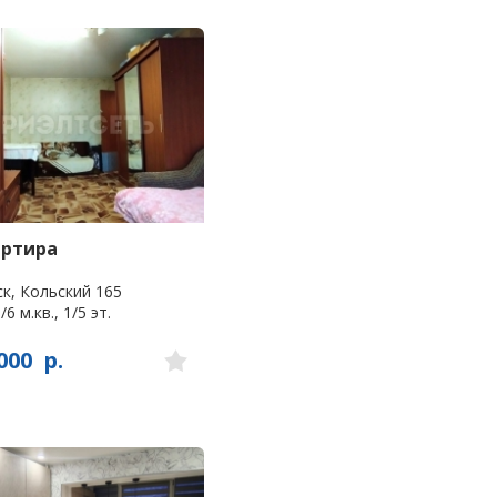
артира
к, Кольский 165
/6 м.кв., 1/5 эт.
000
р.