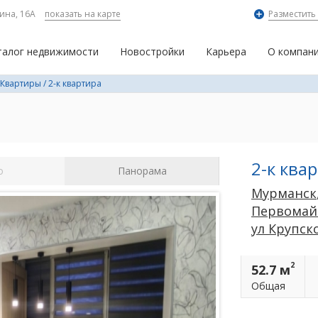
ина, 16А
показать на карте
Разместить
талог недвижимости
Новостройки
Карьера
О компан
Квартиры
/
2-к квартира
2-к ква
о
Панорама
Мурманск
Первомай
ул Крупск
2
52.7 м
Общая