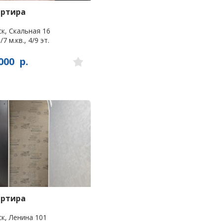
артира
к, Скальная 16
/7 м.кв., 4/9 эт.
000
р.
артира
к, Ленина 101