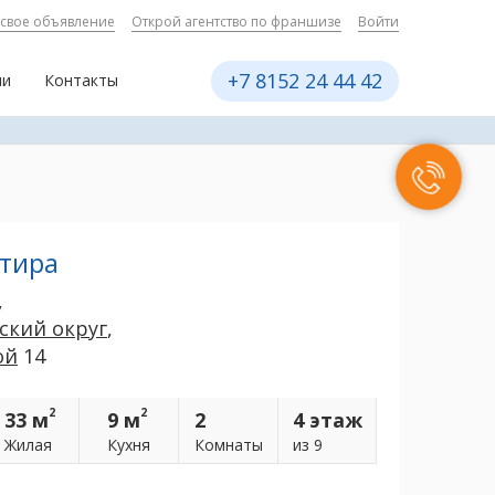
 свое объявление
Открой агентство по франшизе
Войти
+7 8152 24 44 42
ии
Контакты
ртира
,
ский округ
,
ой
14
2
2
33 м
9 м
2
4 этаж
Жилая
Кухня
Комнаты
из 9