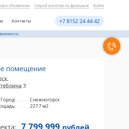
 свое объявление
Открой агентство по франшизе
Войти
+7 8152 24 44 42
ии
Контакты
движимость
ое помещение
рск
,
Стеблина
3
Город:
Снежногорск
ощадь:
227.7 м2
7 799 999
екта:
рублей