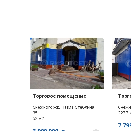
Торговое помещение
Торг
Снежногорск, Павла Стеблина
Снежн
35
227.7 
52 м2
7 79
3 000 000
р.