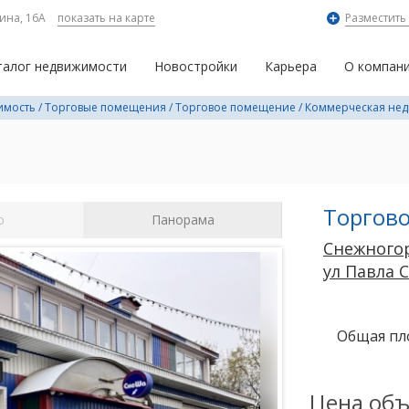
ина, 16А
показать на карте
Разместить
талог недвижимости
Новостройки
Карьера
О компан
имость
/
Торговые помещения
/
Торговое помещение
/
Коммерческая не
Торгов
о
Панорама
Снежного
ул Павла 
Общая пл
Цена объ