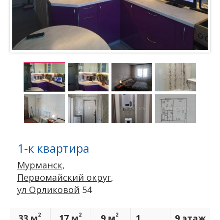
1-к квартира
Мурманск
,
Первомайский округ
,
ул Орликовой
54
2
2
2
33 м
17 м
9 м
1
9 этаж