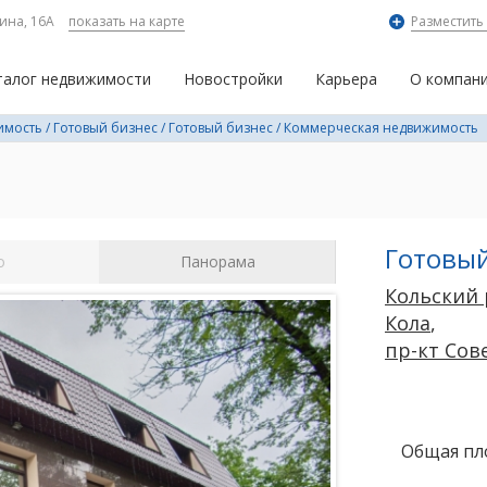
ина, 16А
показать на карте
Разместить
талог недвижимости
Новостройки
Карьера
О компан
имость
/
Готовый бизнес
/
Готовый бизнес
/
Коммерческая недвижимость
Готовый
о
Панорама
Кольский
Кола
,
пр-кт Сов
Общая пл