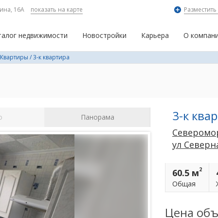
ина, 16А
показать на карте
Разместить
талог недвижимости
Новостройки
Карьера
О компан
Квартиры
/
3-к квартира
3-к ква
о
Панорама
Северомо
ул Северн
2
60.5 м
Общая
Цена объ