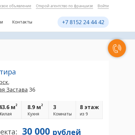
 свое объявление
Открой агентство по франшизе
Войти
+7 8152 24 44 42
ии
Контакты
ртира
рск
,
ая Застава
36
2
2
43.6 м
8.9 м
3
8 этаж
Жилая
Кухня
Комнаты
из 9
30 000
екта:
рублей