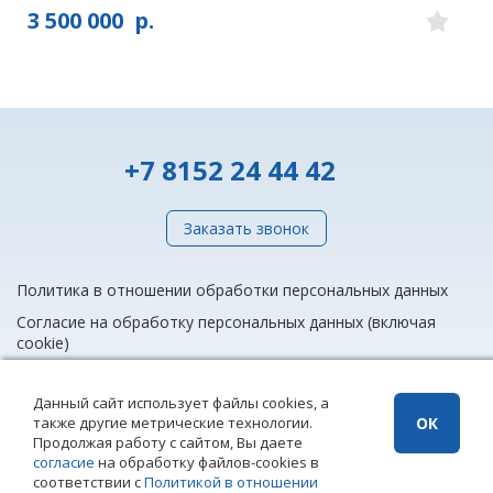
3 500 000
р.
+7 8152 24 44 42
Заказать звонок
Политика в отношении обработки персональных данных
Согласие на обработку персональных данных (включая
cookie)
Данный сайт использует файлы cookies, а
также другие метрические технологии.
ОК
info@rieltnet.ru
Продолжая работу с сайтом, Вы даете
© 2005 - 2026 ООО Агентство недвижимости «Риэлт» Мурманск, ул.
согласие
на обработку файлов-cookies в
Полярные Зори, 20, офис 1, телефон единой линии недвижимости
соответствии с
Политикой в отношении