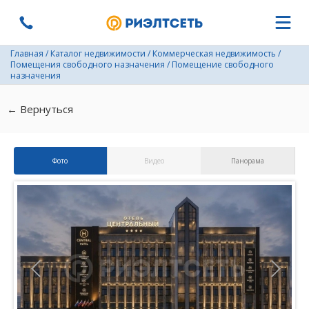
Главная
/
Каталог недвижимости
/
Коммерческая недвижимость
/
Помещения свободного назначения
/
Помещение свободного
назначения
← Вернуться
Фото
Видео
Панорама