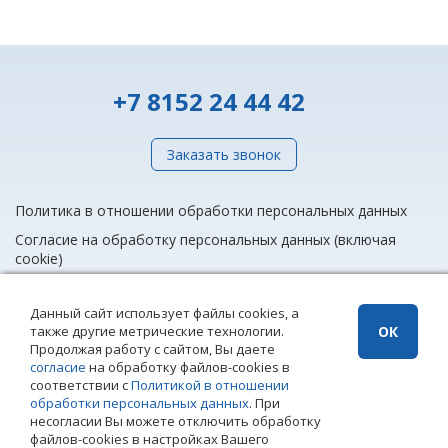
+7 8152 24 44 42
Заказать звонок
Политика в отношении обработки персональных данных
Согласие на обработку персональных данных (включая
cookie)
Данный сайт использует файлы cookies, а
также другие метрические технологии.
ОК
info@rieltnet.ru
Продолжая работу с сайтом, Вы даете
© 2005 - 2026 ООО Агентство недвижимости «Риэлт» Мурманск, ул.
согласие
на обработку файлов-cookies в
Полярные Зори, 20, офис 1, телефон единой линии недвижимости
соответствии с
Политикой в отношении
(8152) 24 44 42,
офисы
.
обработки персональных данных
. При
Использование материалов возможно только при установке прямой
несогласии Вы можете отключить обработку
ссылки на страницу-источник. Использование сайта означает
файлов-cookies в настройках Вашего
согласие с
Политикой конфиденциальности
ООО Агентство