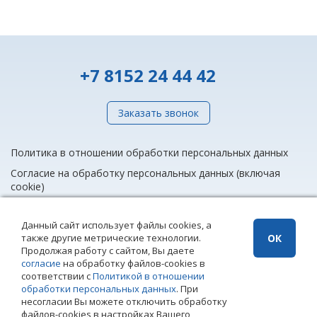
+7 8152 24 44 42
Заказать звонок
Политика в отношении обработки персональных данных
Согласие на обработку персональных данных (включая
cookie)
Данный сайт использует файлы cookies, а
также другие метрические технологии.
ОК
info@rieltnet.ru
Продолжая работу с сайтом, Вы даете
© 2005 - 2026 ООО Агентство недвижимости «Риэлт» Мурманск, ул.
согласие
на обработку файлов-cookies в
Полярные Зори, 20, офис 1, телефон единой линии недвижимости
соответствии с
Политикой в отношении
(8152) 24 44 42,
офисы
.
обработки персональных данных
. При
Использование материалов возможно только при установке прямой
несогласии Вы можете отключить обработку
ссылки на страницу-источник. Использование сайта означает
файлов-cookies в настройках Вашего