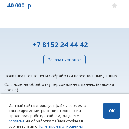
40 000
р.
+7 8152 24 44 42
Заказать звонок
Политика в отношении обработки персональных данных
Согласие на обработку персональных данных (включая
cookie)
Данный сайт использует файлы cookies, а
также другие метрические технологии.
ОК
info@rieltnet.ru
Продолжая работу с сайтом, Вы даете
© 2005 - 2026 ООО Агентство недвижимости «Риэлт» Мурманск, ул.
согласие
на обработку файлов-cookies в
Полярные Зори, 20, офис 1, телефон единой линии недвижимости
соответствии с
Политикой в отношении