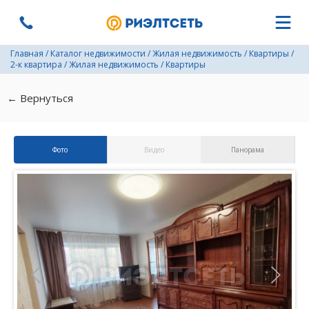
Главная
/
Каталог недвижимости
/
Жилая недвижимость
/
Квартиры
/
2-к квартира
/
Жилая недвижимость
/
Квартиры
← Вернуться
Фото
Видео
Панорама