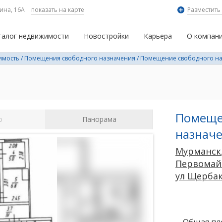
ина, 16А
показать на карте
Разместить
талог недвижимости
Новостройки
Карьера
О компан
имость
/
Помещения свободного назначения
/
Помещение свободного н
Помеще
о
Панорама
назнач
Мурманск
Первомай
ул Щерба