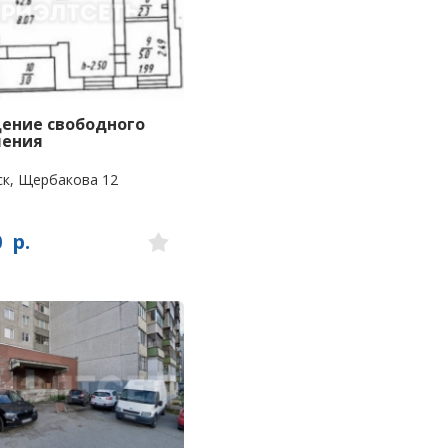
ение свободного
чения
к, Щербакова 12
0
р.