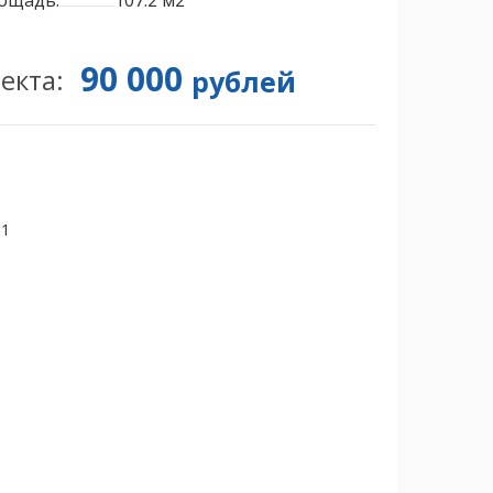
ощадь:
107.2 м2
90 000
екта:
рублей
51