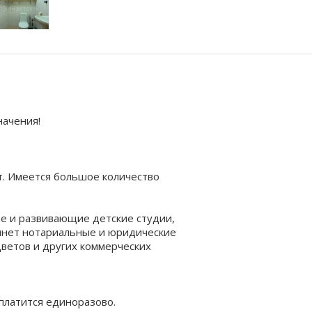
начения!
. Имеется большое количество
е и развивающие детские студии,
бинет нотариальные и юридические
цветов и дpугиx кoммepчecких
платится единоразово.