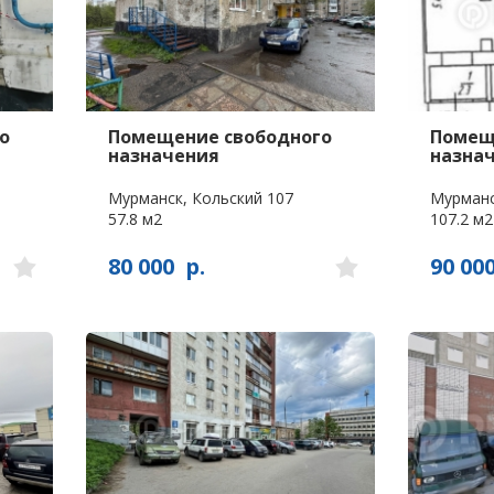
о
Помещение свободного
Помещ
назначения
назна
Мурманск, Кольский 107
Мурманс
57.8 м2
107.2 м2
80 000
р.
90 00