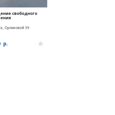
ение свободного
чения
к, Орликовой 59
0
р.