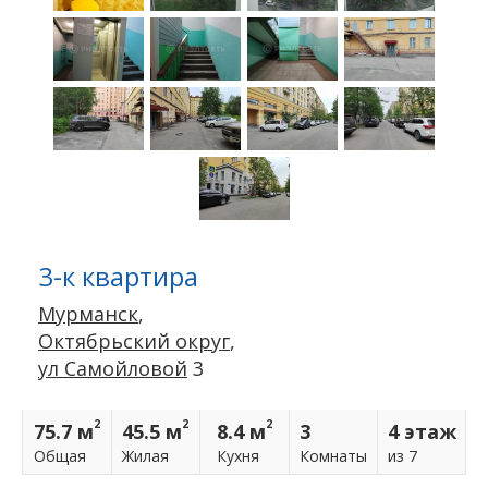
3-к квартира
Мурманск
,
Октябрьский округ
,
ул Самойловой
3
2
2
2
75.7 м
45.5 м
8.4 м
3
4 этаж
Общая
Жилая
Кухня
Комнаты
из 7