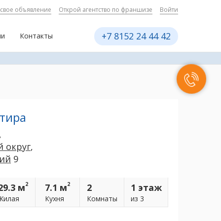
 свое объявление
Открой агентство по франшизе
Войти
+7 8152 24 44 42
ии
Контакты
ртира
,
 округ
,
кий
9
2
2
29.3 м
7.1 м
2
1 этаж
Жилая
Кухня
Комнаты
из 3