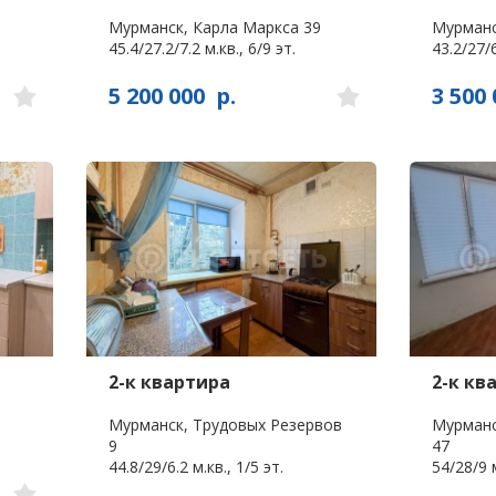
Мурманск, Карла Маркса 39
Мурманс
45.4/27.2/7.2 м.кв., 6/9 эт.
43.2/27/6
5 200 000
р.
3 500 
2-к квартира
2-к кв
Мурманск, Трудовых Резервов
Мурманс
9
47
44.8/29/6.2 м.кв., 1/5 эт.
54/28/9 м