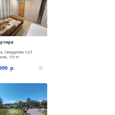
артира
к, Свердлова 12/3
.кв., 1/5 эт.
999
р.