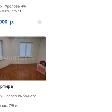
к, Фролова 4/6
 м.кв., 5/5 эт.
000
р.
артира
к, Героев Рыбачьего
.кв., 7/9 эт.