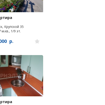
артира
к, Крупской 35
 м.кв., 1/9 эт.
000
р.
артира