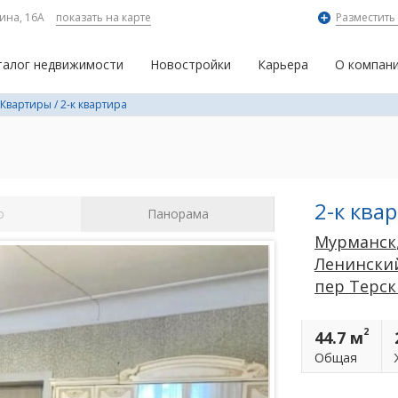
ина, 16А
показать на карте
Разместить
талог недвижимости
Новостройки
Карьера
О компан
Квартиры
/
2-к квартира
2-к ква
о
Панорама
Мурманск
Ленинский
пер Терс
2
44.7 м
Общая