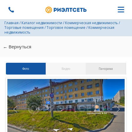
Главная
/
Каталог недвижимости
/
Коммерческая недвижимость
/
Торговые помещения
/
Торговое помещение
/
Коммерческая
недвижимость
← Вернуться
Фото
Видео
Панорама