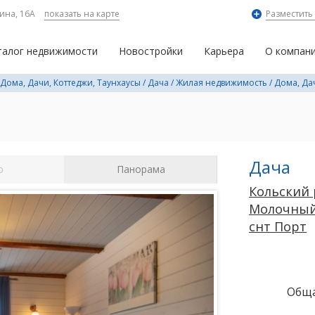
ина, 16А
показать на карте
Разместить
талог недвижимости
Новостройки
Карьера
О компан
Дома, Дачи, Коттеджи, Таунхаусы
/
Дача
/
Жилая недвижимость
/
Дома, Да
Дача
о
Панорама
Кольский
Молочны
снт Порт
Обща