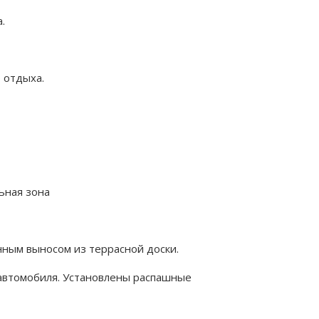
.
 отдыха.
льная зона
нным выносом из террасной доски.
 автомобиля. Установлены распашные