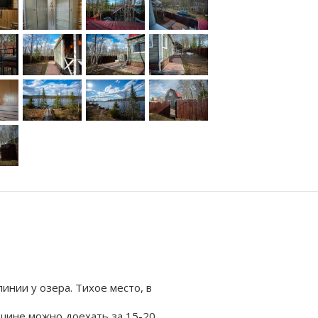
инии у озера. Тихое место, в
ашине можно доехать за 15-20