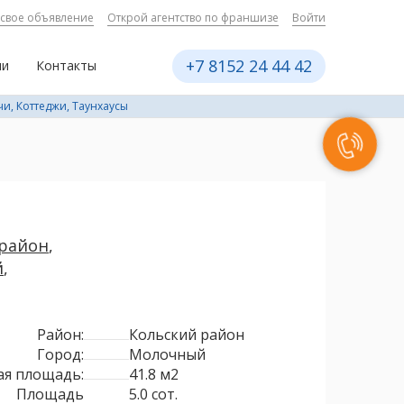
 свое объявление
Открой агентство по франшизе
Войти
+7 8152 24 44 42
ии
Контакты
чи, Коттеджи, Таунхаусы
 район
,
й
,
Район:
Кольский район
Город:
Молочный
я площадь:
41.8 м2
Площадь
5.0 сот.