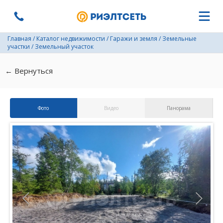
Главная
/
Каталог недвижимости
/
Гаражи и земля
/
Земельные
участки
/
Земельный участок
← Вернуться
Фото
Видео
Панорама