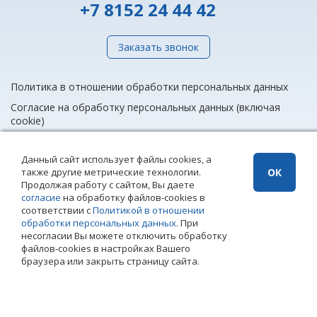
+7 8152 24 44 42
Заказать звонок
Политика в отношении обработки персональных данных
Согласие на обработку персональных данных (включая
cookie)
Данный сайт использует файлы cookies, а
также другие метрические технологии.
ОК
info@rieltnet.ru
Продолжая работу с сайтом, Вы даете
© 2005 - 2026 ООО Агентство недвижимости «Риэлт» Мурманск, ул.
согласие
на обработку файлов-cookies в
Полярные Зори, 20, офис 1, телефон единой линии недвижимости
соответствии с
Политикой в отношении
(8152) 24 44 42,
офисы
.
обработки персональных данных
. При
Использование материалов возможно только при установке прямой
несогласии Вы можете отключить обработку
ссылки на страницу-источник. Использование сайта означает
файлов-cookies в настройках Вашего
согласие с
Политикой конфиденциальности
ООО Агентство
браузера или закрыть страницу сайта.
недвижимости «Риэлт»
Создание сайта – Старт Икс