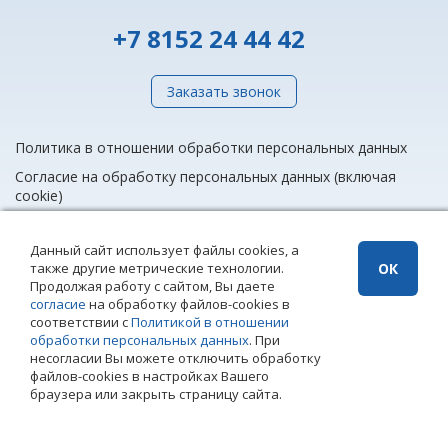
+7 8152 24 44 42
Заказать звонок
Политика в отношении обработки персональных данных
Согласие на обработку персональных данных (включая
cookie)
Данный сайт использует файлы cookies, а
также другие метрические технологии.
ОК
info@rieltnet.ru
Продолжая работу с сайтом, Вы даете
© 2005 - 2026 ООО Агентство недвижимости «Риэлт» Мурманск, ул.
согласие
на обработку файлов-cookies в
Полярные Зори, 20, офис 1, телефон единой линии недвижимости
соответствии с
Политикой в отношении
(8152) 24 44 42,
офисы
.
обработки персональных данных
. При
Использование материалов возможно только при установке прямой
несогласии Вы можете отключить обработку
ссылки на страницу-источник. Использование сайта означает
файлов-cookies в настройках Вашего
согласие с
Политикой конфиденциальности
ООО Агентство
браузера или закрыть страницу сайта.
недвижимости «Риэлт»
Создание сайта – Старт Икс