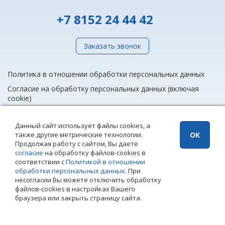
+7 8152 24 44 42
Заказать звонок
Политика в отношении обработки персональных данных
Согласие на обработку персональных данных (включая
cookie)
Данный сайт использует файлы cookies, а
также другие метрические технологии.
ОК
info@rieltnet.ru
Продолжая работу с сайтом, Вы даете
© 2005 - 2026 ООО Агентство недвижимости «Риэлт» Мурманск, ул.
согласие
на обработку файлов-cookies в
Полярные Зори, 20, офис 1, телефон единой линии недвижимости
соответствии с
Политикой в отношении
(8152) 24 44 42,
офисы
.
обработки персональных данных
. При
Использование материалов возможно только при установке прямой
несогласии Вы можете отключить обработку
ссылки на страницу-источник. Использование сайта означает
файлов-cookies в настройках Вашего
согласие с
Политикой конфиденциальности
ООО Агентство
браузера или закрыть страницу сайта.
недвижимости «Риэлт»
Создание сайта – Старт Икс